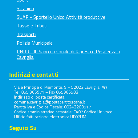
Stranieri
SUAP - Sportello Unico Attività produttive
Tasse e Tributi
Trasporti
Polizia Municipale
PNRR - Il Piano nazionale di Ripresa e Resilienza a
Cavriglia
Indirizzi e contatti
Viale Principe di Piemonte, 9 – 52022 Cavriglia (Ar)
Tel. 055 966971 – Fax 055966503
Indirizzo di posta certificata:
comune.cavriglia@postacert.toscana.it
Partita Iva e Codice Fiscale: 00242200517
Codice amministrativo catastale: C407 Codice Univoco
Ufficio fatturazione elettronica UF07UM
Seguici Su