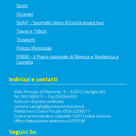
Sport
Stranieri
SUAP - Sportello Unico Attività produttive
Tasse e Tributi
Trasporti
Polizia Municipale
PNRR - Il Piano nazionale di Ripresa e Resilienza a
Cavriglia
Indirizzi e contatti
Viale Principe di Piemonte, 9 – 52022 Cavriglia (Ar)
Tel. 055 966971 – Fax 055966503
Indirizzo di posta certificata:
comune.cavriglia@postacert.toscana.it
Partita Iva e Codice Fiscale: 00242200517
Codice amministrativo catastale: C407 Codice Univoco
Ufficio fatturazione elettronica UF07UM
Seguici Su