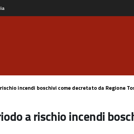
lia
 a rischio incendi boschivi come decretato da Regione T
eriodo a rischio incendi bos