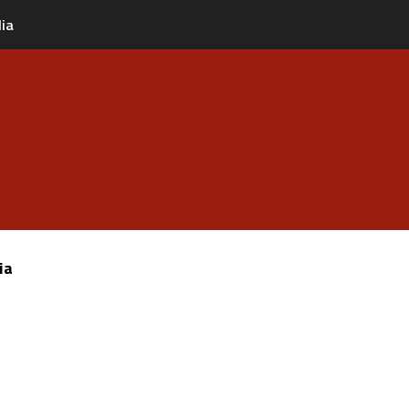
lia
ia