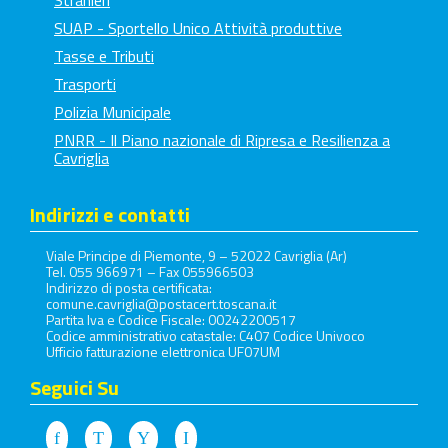
SUAP - Sportello Unico Attività produttive
Tasse e Tributi
Trasporti
Polizia Municipale
PNRR - Il Piano nazionale di Ripresa e Resilienza a
Cavriglia
Indirizzi e contatti
Viale Principe di Piemonte, 9 – 52022 Cavriglia (Ar)
Tel. 055 966971 – Fax 055966503
Indirizzo di posta certificata:
comune.cavriglia@postacert.toscana.it
Partita Iva e Codice Fiscale: 00242200517
Codice amministrativo catastale: C407 Codice Univoco
Ufficio fatturazione elettronica UF07UM
Seguici Su
Facebook
Twitter
Youtube
Instagram