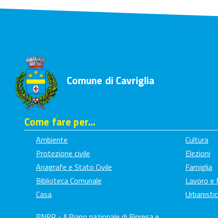
Comune di Cavriglia
Come fare per...
Ambiente
Cultura
Protezione civile
Elezioni
Anagrafe e Stato Civile
Famiglia
Biblioteca Comunale
Lavoro e
Casa
Urbanistic
PNRR - Il Piano nazionale di Ripresa e